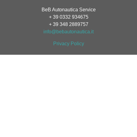
BeB Autonautica Service
+ 39 0332 934675
+ 39 348 2889757
info@bebautonautica.it
Privacy Policy